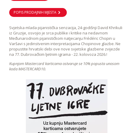
POPIS PRODAJNIH MJESTA
Svjetska mlada pijanistička senzacija, 24-godišnji David Khrikuli
iz Gruzije, osvojio je srca publike i kritike na nedavnom
Međunarodnom pijanističkom natjecanju Frédéric Chopin u
Varšavi s jedinstvenim interpretacijama Chopinove glazbe. Ne
propustite hrvatski debi ove nove svjetske glazbene zvijezde
na 77. Dubrovačkim ljetnim igrama - 22. kolovoza 2026.!
Kupnjom Mastercard karticama ostvaruje se 10% popusta unosom
koda MASTERCARD10.