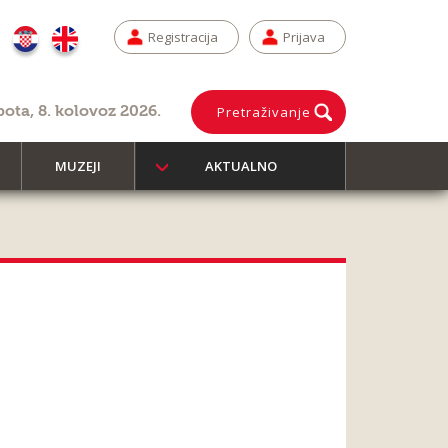
Registracija
Prijava
bota, 8. kolovoz 2026.
Pretraživanje
MUZEJI
AKTUALNO