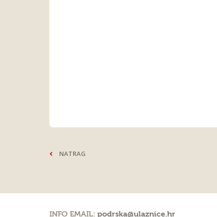
NATRAG
INFO EMAIL:
podrska@ulaznice.hr