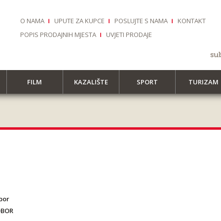
O NAMA
UPUTE ZA KUPCE
POSLUJTE S NAMA
KONTAKT
POPIS PRODAJNIH MJESTA
UVJETI PRODAJE
su
FILM
KAZALIŠTE
SPORT
TURIZAM
bor
OBOR