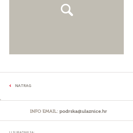
NATRAG
¸
INFO EMAIL:
podrska@ulaznice.hr
U SURADNJI SA: