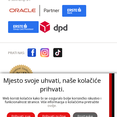
PRATI NAS:
Mjesto svoje uhvati, naše kolačiće
prihvati.
Web koristi kolačiće kako bi se osiguralo bolje korisničko iskustvo i
funkcionalnost stranice. Više informacija o kolačićima pretražite
ovdje.
Sva prava pridržana Dekod d.o.o.
Prihvati sve
Prihvati nužne
Postavke