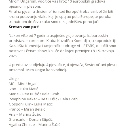
Mirom Ungarom, vodit će vas kroz 10 europskih gradova
pjesmom i plesom.
Finalna pjesma „Insieme“ (united Europe) treba simbolički biti
kruna putovanju vlaka koji je spajao pola Europe, te poruka
trenutnom društvu kako smo u zajedništvu puno jači.
Sretan vam put!
Nakon više od 7 godina uspješnog djelovanja kabaretskih
predstava u prostoru Kluba Kazališta Komedija, u koprodukciji
Kazališta Komedija i umjetničke udruge ALL STARS, odlučili smo
postaviti i četvrti show, koji će doživjeti premijeru 8. i 9. travnja
2025.
U predstavi sudjeluju 4 pjevačice, 4 pjevača, šesteročlani plesni
ansambl i Miro Ungar kao voditelj.
Uloge:
MC – Miro Ungar
Ivan – Luka Matić
Marie – Rea Bušić / Bela Grah
Josephine Baker – Rea Bušić / Bela Grah
Gospon Fulir – Luka Matić
Franco – Miran Belaić
Ana – Marina Žužić
Giancarlo – Dorian Stipčić
Agatha Christie – Marina Žužić