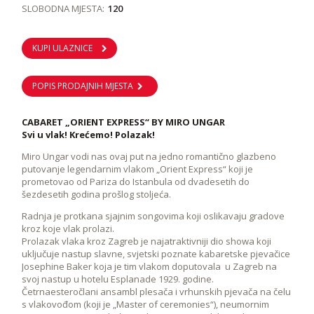
SLOBODNA MJESTA:
120
KUPI ULAZNICE
POPIS PRODAJNIH MJESTA
CABARET „ORIENT EXPRESS“ BY MIRO UNGAR
Svi u vlak! Krećemo! Polazak!
Miro Ungar vodi nas ovaj put na jedno romantično glazbeno
putovanje legendarnim vlakom „Orient Express“ koji je
prometovao od Pariza do Istanbula od dvadesetih do
šezdesetih godina prošlog stoljeća.
Radnja je protkana sjajnim songovima koji oslikavaju gradove
kroz koje vlak prolazi.
Prolazak vlaka kroz Zagreb je najatraktivniji dio showa koji
uključuje nastup slavne, svjetski poznate kabaretske pjevačice
Josephine Baker koja je tim vlakom doputovala u Zagreb na
svoj nastup u hotelu Esplanade 1929. godine.
Četrnaesteročlani ansambl plesača i vrhunskih pjevača na čelu
s vlakovođom (koji je „Master of ceremonies“), neumornim