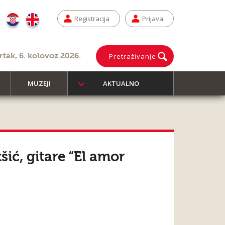
Registracija
Prijava
rtak, 6. kolovoz 2026.
Pretraživanje
MUZEJI
AKTUALNO
šić, gitare “El amor