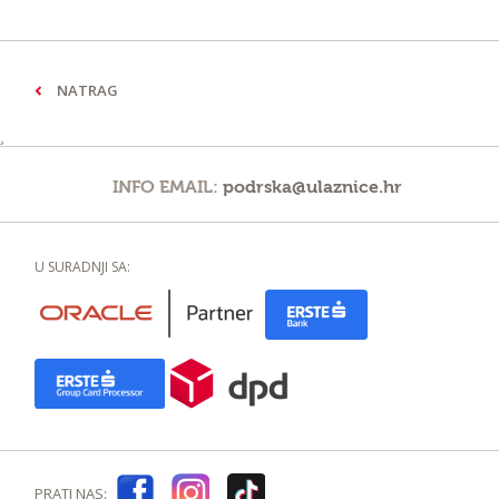
NATRAG
¸
INFO EMAIL:
podrska@ulaznice.hr
U SURADNJI SA:
PRATI NAS: