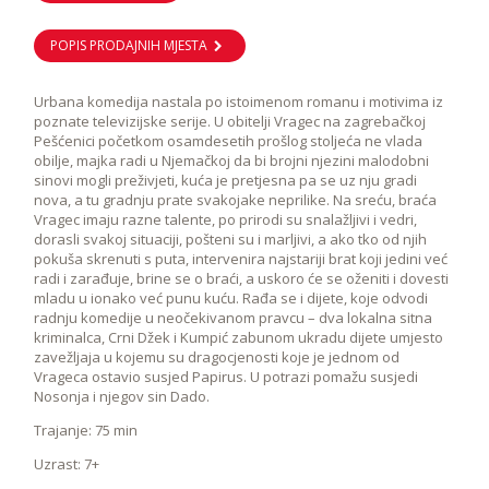
POPIS PRODAJNIH MJESTA
Urbana komedija nastala po istoimenom romanu i motivima iz
poznate televizijske serije. U obitelji Vragec na zagrebačkoj
Pešćenici početkom osamdesetih prošlog stoljeća ne vlada
obilje, majka radi u Njemačkoj da bi brojni njezini malodobni
sinovi mogli preživjeti, kuća je pretjesna pa se uz nju gradi
nova, a tu gradnju prate svakojake neprilike. Na sreću, braća
Vragec imaju razne talente, po prirodi su snalažljivi i vedri,
dorasli svakoj situaciji, pošteni su i marljivi, a ako tko od njih
pokuša skrenuti s puta, intervenira najstariji brat koji jedini već
radi i zarađuje, brine se o braći, a uskoro će se oženiti i dovesti
mladu u ionako već punu kuću. Rađa se i dijete, koje odvodi
radnju komedije u neočekivanom pravcu – dva lokalna sitna
kriminalca, Crni Džek i Kumpić zabunom ukradu dijete umjesto
zavežljaja u kojemu su dragocjenosti koje je jednom od
Vrageca ostavio susjed Papirus. U potrazi pomažu susjedi
Nosonja i njegov sin Dado.
Trajanje: 75 min
Uzrast: 7+