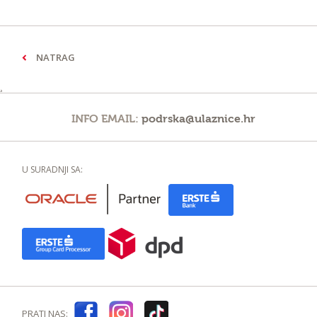
NATRAG
¸
INFO EMAIL:
podrska@ulaznice.hr
U SURADNJI SA:
PRATI NAS: