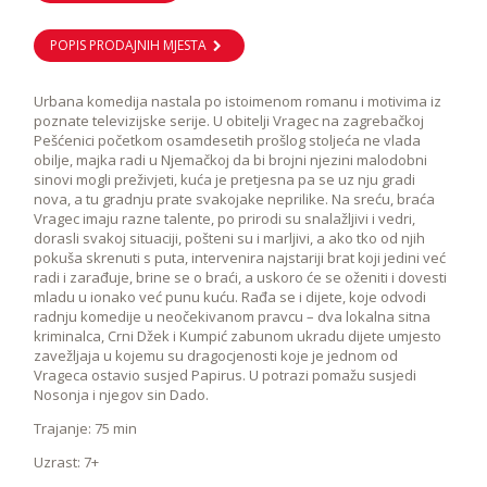
POPIS PRODAJNIH MJESTA
Urbana komedija nastala po istoimenom romanu i motivima iz
poznate televizijske serije. U obitelji Vragec na zagrebačkoj
Pešćenici početkom osamdesetih prošlog stoljeća ne vlada
obilje, majka radi u Njemačkoj da bi brojni njezini malodobni
sinovi mogli preživjeti, kuća je pretjesna pa se uz nju gradi
nova, a tu gradnju prate svakojake neprilike. Na sreću, braća
Vragec imaju razne talente, po prirodi su snalažljivi i vedri,
dorasli svakoj situaciji, pošteni su i marljivi, a ako tko od njih
pokuša skrenuti s puta, intervenira najstariji brat koji jedini već
radi i zarađuje, brine se o braći, a uskoro će se oženiti i dovesti
mladu u ionako već punu kuću. Rađa se i dijete, koje odvodi
radnju komedije u neočekivanom pravcu – dva lokalna sitna
kriminalca, Crni Džek i Kumpić zabunom ukradu dijete umjesto
zavežljaja u kojemu su dragocjenosti koje je jednom od
Vrageca ostavio susjed Papirus. U potrazi pomažu susjedi
Nosonja i njegov sin Dado.
Trajanje: 75 min
Uzrast: 7+