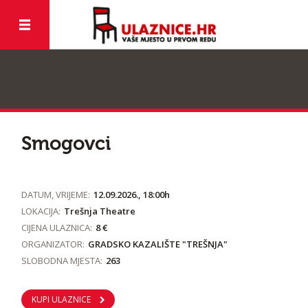
Smogovci
DATUM, VRIJEME:
12.09.2026., 18:00h
LOKACIJA:
Trešnja Theatre
CIJENA ULAZNICA:
8 €
ORGANIZATOR:
GRADSKO KAZALIŠTE "TREŠNJA"
SLOBODNA MJESTA:
263
KUPI ULAZNICE