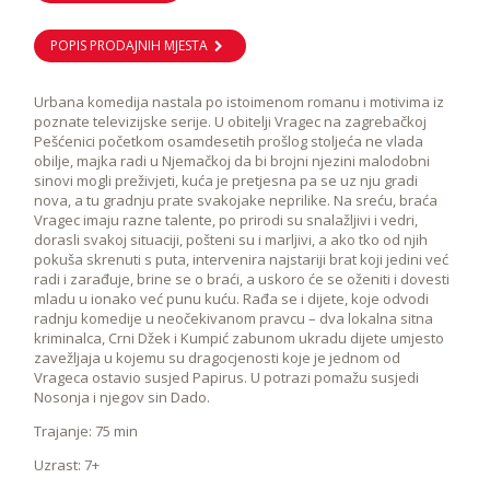
POPIS PRODAJNIH MJESTA
Urbana komedija nastala po istoimenom romanu i motivima iz
poznate televizijske serije. U obitelji Vragec na zagrebačkoj
Pešćenici početkom osamdesetih prošlog stoljeća ne vlada
obilje, majka radi u Njemačkoj da bi brojni njezini malodobni
sinovi mogli preživjeti, kuća je pretjesna pa se uz nju gradi
nova, a tu gradnju prate svakojake neprilike. Na sreću, braća
Vragec imaju razne talente, po prirodi su snalažljivi i vedri,
dorasli svakoj situaciji, pošteni su i marljivi, a ako tko od njih
pokuša skrenuti s puta, intervenira najstariji brat koji jedini već
radi i zarađuje, brine se o braći, a uskoro će se oženiti i dovesti
mladu u ionako već punu kuću. Rađa se i dijete, koje odvodi
radnju komedije u neočekivanom pravcu – dva lokalna sitna
kriminalca, Crni Džek i Kumpić zabunom ukradu dijete umjesto
zavežljaja u kojemu su dragocjenosti koje je jednom od
Vrageca ostavio susjed Papirus. U potrazi pomažu susjedi
Nosonja i njegov sin Dado.
Trajanje: 75 min
Uzrast: 7+