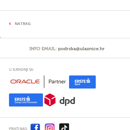
NATRAG
¸
INFO EMAIL:
podrska@ulaznice.hr
U SURADNJI SA:
PRATI NAS: