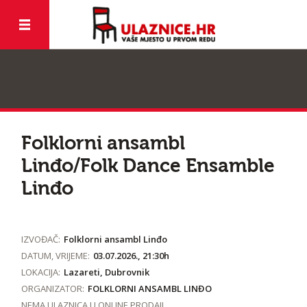
Folklorni ansambl
Linđo/Folk Dance Ensamble
Linđo
IZVOĐAČ:
Folklorni ansambl Linđo
DATUM, VRIJEME:
03.07.2026., 21:30h
LOKACIJA:
Lazareti, Dubrovnik
ORGANIZATOR:
FOLKLORNI ANSAMBL LINĐO
NEMA ULAZNICA U ONLINE PRODAJI.