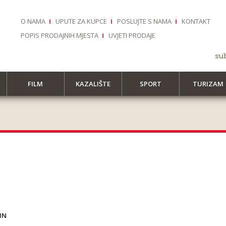
O NAMA
UPUTE ZA KUPCE
POSLUJTE S NAMA
KONTAKT
POPIS PRODAJNIH MJESTA
UVJETI PRODAJE
su
FILM
KAZALIŠTE
SPORT
TURIZAM
IN