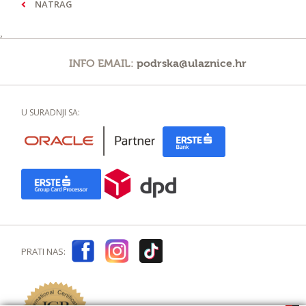
NATRAG
¸
INFO EMAIL:
podrska@ulaznice.hr
U SURADNJI SA:
PRATI NAS: