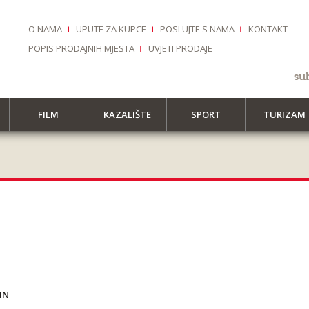
O NAMA
UPUTE ZA KUPCE
POSLUJTE S NAMA
KONTAKT
POPIS PRODAJNIH MJESTA
UVJETI PRODAJE
su
FILM
KAZALIŠTE
SPORT
TURIZAM
IN