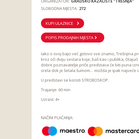
ORGANIZATOR:
GRADSKO KAZALIŠTE "TREŠNJA"
SLOBODNA MJESTA:
272
KUPI ULAZNICE
POPIS PRODAJNIH MJESTA
Iako o ovoj bajci već gotovo sve znamo, Trešnjina pre
kroz oči dviju sestara koje, baš kao i publika, čitaju
dobre poznavatelje priče predstava će biti puna iz
srela dok je šetala šumom… možda je ipak najveće 
U predstavi se koristi STROBOSKOP.
Trajanje: 60 min
Uzrast: 4+
NAČINI PLAĆANJA: