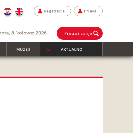
Registracija
Prijava
bota, 8. kolovoz 2026.
Pretraživanje
MUZEJI
AKTUALNO