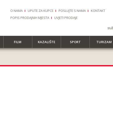
O NAMA
UPUTE ZA KUPCE
POSLUJTE S NAMA
KONTAKT
POPIS PRODAJNIH MJESTA
UVJETI PRODAJE
su
FILM
KAZALIŠTE
SPORT
TURIZAM