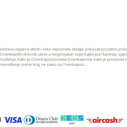
dstava uspijeva otkriti i neke nepoznate detalje, pokazati pozadinu priče i
ći Crvenkapičin dnevnik ulaze u nevjerojatan svijet bajke pun šarenila, sjaj
nenađenja. Kako je Crvenkapica postala Crvenkapicom, kako je proslavila 
iznenađenje sretan kraj, ne samo za Crvenkapicu…