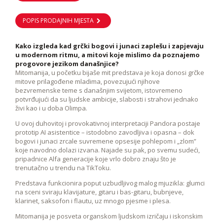
POPIS PRODAJNIH MJESTA
Kako izgleda kad grčki bogovi i junaci zaplešu i zapjevaju
u modernom ritmu, a mitovi koje mislimo da poznajemo
progovore jezikom današnjice?
Mitomanija, u početku bijaše mit predstava je koja donosi grčke
mitove prilagođene mladima, povezujući njihove
bezvremenske teme s današnjim svijetom, istovremeno
potvrđujući da su ljudske ambicije, slabosti i strahovi jednako
živi kao i u doba Olimpa.
U ovoj duhovitoj i provokativnoj interpretaciji Pandora postaje
prototip AI asistentice – istodobno zavodljiva i opasna – dok
bogovi i junaci zrcale suvremene opsesije pohlepom i „zlom”
koje navodno dolazi izvana. Najade su pak, po svemu sudeći,
pripadnice Alfa generacije koje vrlo dobro znaju što je
trenutačno u trendu na TikToku.
Predstava funkcionira poput uzbudljivog malog mjuzikla: glumci
na sceni sviraju klavijature, gitaru i bas-gitaru, bubnjeve,
klarinet, saksofon i flautu, uz mnogo pjesme i plesa.
Mitomanija je posveta organskom ljudskom izričaju i iskonskim