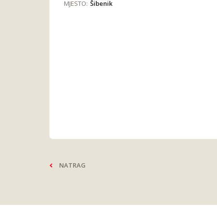
MJESTO:
Šibenik
NATRAG