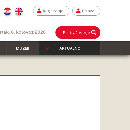
Registracija
Prijava
rtak, 6. kolovoz 2026.
Pretraživanje
MUZEJI
AKTUALNO