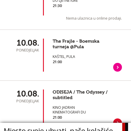
DU LJETNE IGRE
21:30
Nema ulaznica u online prodaji.
10.08.
The Frajle - Boemska
turneja @Pula
PONEDJELJAK
KAŠTEL, PULA
21:00
10.08.
ODISEJA / The Odyssey /
subtitled
PONEDJELJAK
KINO JADRAN
KINEMATOGRAFI DU
21:00
Mjesto svoje uhvati, naše kolačiće