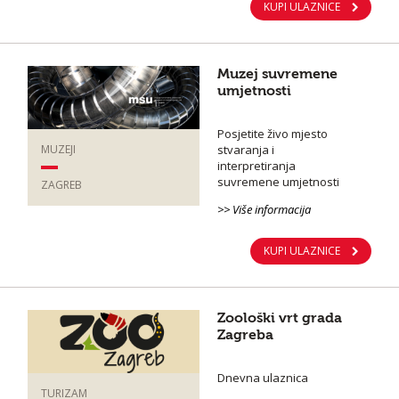
KUPI ULAZNICE
Muzej suvremene
umjetnosti
Posjetite živo mjesto
stvaranja i
MUZEJI
interpretiranja
suvremene umjetnosti
ZAGREB
>> Više informacija
KUPI ULAZNICE
Zoološki vrt grada
Zagreba
Dnevna ulaznica
TURIZAM