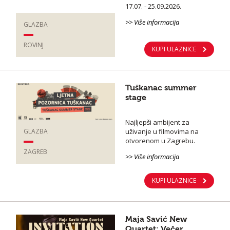
17.07. - 25.09.2026.
>> Više informacija
GLAZBA
ROVINJ
KUPI ULAZNICE
Tuškanac summer
stage
Najljepši ambijent za
uživanje u filmovima na
GLAZBA
otvorenom u Zagrebu.
ZAGREB
>> Više informacija
KUPI ULAZNICE
Maja Savić New
Quartet: Večer