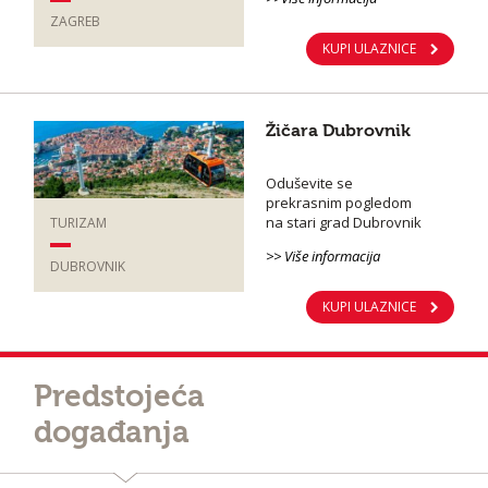
ZAGREB
KUPI ULAZNICE
Žičara Dubrovnik
Oduševite se
prekrasnim pogledom
na stari grad Dubrovnik
TURIZAM
>> Više informacija
DUBROVNIK
KUPI ULAZNICE
Predstojeća
događanja