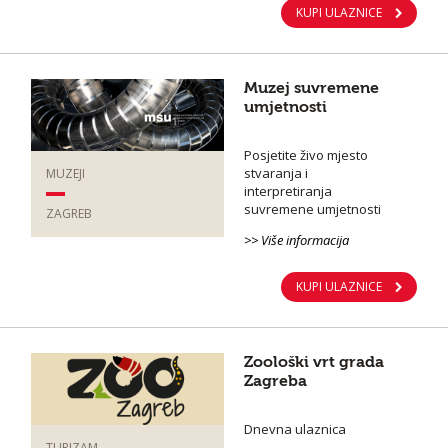
KUPI ULAZNICE
Muzej suvremene
umjetnosti
Posjetite živo mjesto
stvaranja i
MUZEJI
interpretiranja
suvremene umjetnosti
ZAGREB
>> Više informacija
KUPI ULAZNICE
Zoološki vrt grada
Zagreba
Dnevna ulaznica
TURIZAM