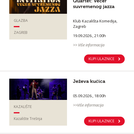
Quartet: Večer
suvremenog jazza
GLAZBA
Klub Kazališta Komedija,
Zagreb
ZAGREB
19.09.2026., 21:00h
>> Više informacija
KUPI ULAZNICE
Ježeva kućica
05.09.2026., 18:00h
>>Više informacija
KAZALIŠTE
Kazalište Trešnja
KUPI ULAZNICE